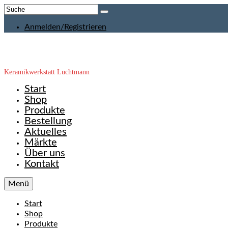
Suche
nach:
Anmelden/Registrieren
Keramikwerkstatt Luchtmann
Start
Shop
Produkte
Bestellung
Aktuelles
Märkte
Über uns
Kontakt
Menü
Start
Shop
Produkte