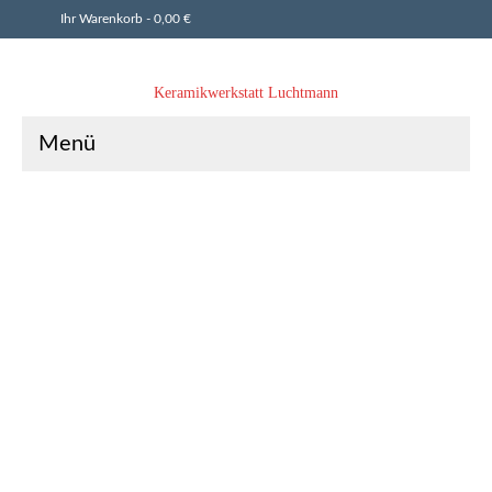
Ihr Warenkorb
-
0,00
€
Keramikwerkstatt Luchtmann
Menü