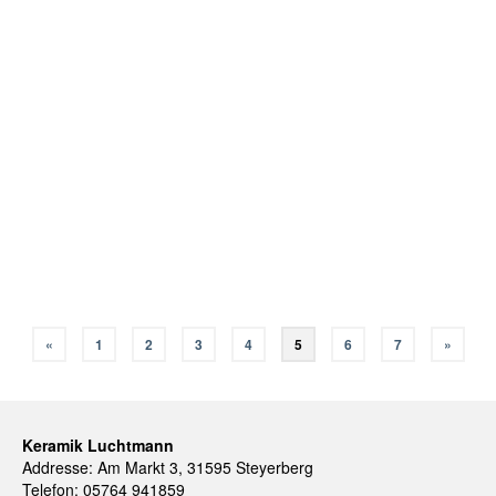
25
Wir haben neue
SEP. 2019
Pflanztöpfe
Wir haben dieses Jahr die neue Pflanztopfform „Donato“
entwickelt. Auf unseren Märkten ist er bisher gut
angekommen, deshalb haben wir uns gedacht, dass wir ihn
zukünftig auch hier anbieten. Es gibt ihn in zwei Größen, wie
gewohnt in grün …
Weiterlesen
«
1
2
3
4
5
6
7
»
Keramik Luchtmann
Addresse: Am Markt 3, 31595 Steyerberg
Telefon: 05764 941859