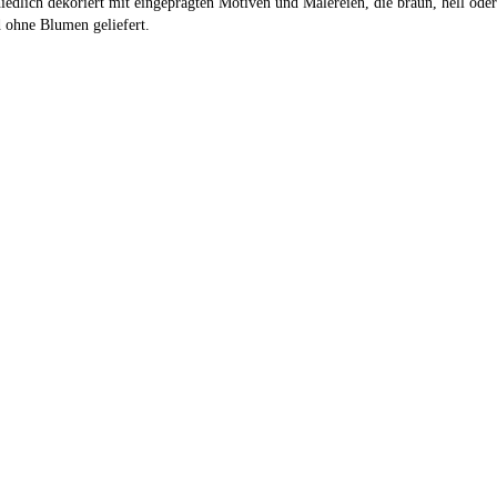
iedlich dekoriert mit eingeprägten Motiven und Malereien, die braun, hell oder
 ohne Blumen geliefert.