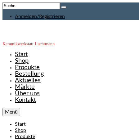
Suche
nach:
Anmelden/Registrieren
Keramikwerkstatt Luchtmann
Start
Shop
Produkte
Bestellung
Aktuelles
Märkte
Über uns
Kontakt
Menü
Start
Shop
Produkte