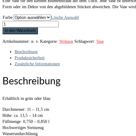
Eine Vase für den kleinen Blumenstrauß auf dem Tisch. Jede Vase ist untersch
Form oder im Dekor von den abgebildeten Stücken abweichen. Die Vase wird
Farbe
Lösche Auswahl
Vase
"Awewa"
In den Warenkorb
Menge
Artikelnummer:
n. v.
Kategorie:
Wohnen
Schlagwort:
Vase
Beschreibung
Produktsicherheit
Zusätzliche Informationen
Beschreibung
Erhältlich in grün oder blau
Durchmesser: 11 – 11,5 cm
Höhe: ca. 13,5 – 14 cm
Füllmenge: 0,750 – 0,850 l
Hochwertiges Steinzeug
Wasserundurchlässig