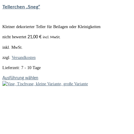
Tellerchen „Sneg“
Kleiner dekorierter Teller für Beilagen oder Kleinigkeiten
nicht bewertet
21,00
€
incl. MwSt.
inkl. MwSt.
zzgl.
Versandkosten
Lieferzeit:
7 - 10 Tage
Dieses
Ausführung wählen
Produkt
weist
mehrere
Varianten
auf.
Die
Optionen
können
auf