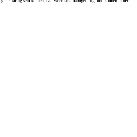
 gleichfarbig sein können. Die Vasen sind handgefertigt und können in der