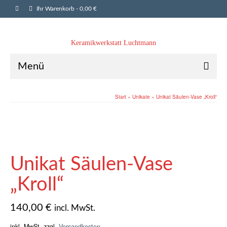
Ihr Warenkorb
-
0,00
€
Keramikwerkstatt Luchtmann
Menü
Start
»
Unikate
»
Unikat Säulen-Vase „Kroll“
Unikat Säulen-Vase
„Kroll“
140,00
€
incl. MwSt.
inkl. MwSt.
zzgl.
Versandkosten