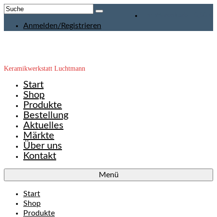
Suche
Ihr Warenkorb
-
0,00
€
nach:
Anmelden/Registrieren
Keramikwerkstatt Luchtmann
Start
Shop
Produkte
Bestellung
Aktuelles
Märkte
Über uns
Kontakt
Menü
Start
Shop
Produkte